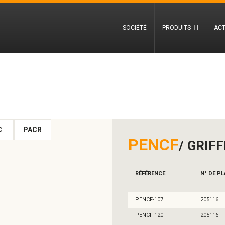
SOCIÉTÉ
PRODUITS
ACT
C
PACR
PENCF
GRIF
RÉFÉRENCE
N° DE P
PENCF-107
205116
PENCF-120
205116