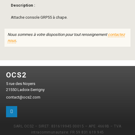
Description :
Attache console GRP55 à chape.
Nous sommes à votre disposition pour tout renseignement
contactez
nous
.
OCS2
5 rue des Noyers
21550 Ladoix-Serrigny
contact@ocs2.com
SARL OCS2 – SIRET: 831619945 00015 – APE: 4669B – TVA
intracommunautaire: FR 59 831 619 945