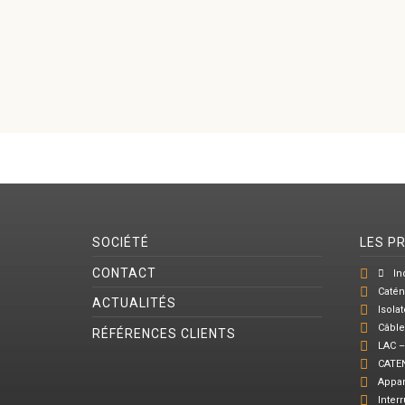
SOCIÉTÉ
LES P
CONTACT
In
Catén
ACTUALITÉS
Isola
Câble
RÉFÉRENCES CLIENTS
LAC –
CATEN
Appar
Inter