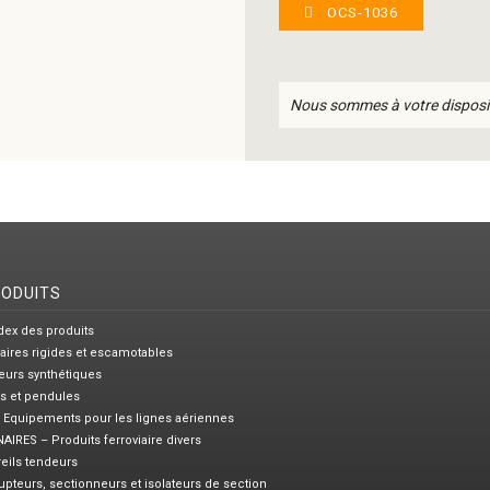
OCS-1036
Nous sommes à votre disposi
RODUITS
dex des produits
aires rigides et escamotables
teurs synthétiques
s et pendules
 Equipements pour les lignes aériennes
AIRES – Produits ferroviaire divers
eils tendeurs
rupteurs, sectionneurs et isolateurs de section