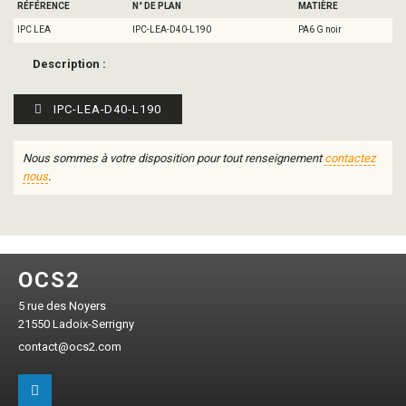
RÉFÉRENCE
N° DE PLAN
MATIÈRE
IPC LEA
IPC-LEA-D40-L190
PA6 G noir
Description :
IPC-LEA-D40-L190
Nous sommes à votre disposition pour tout renseignement
contactez
nous
.
OCS2
5 rue des Noyers
21550 Ladoix-Serrigny
contact@ocs2.com