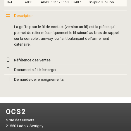
PIN4
4000
AC/BC 107-120-150
CuAlFe
Goupille Cu ou inox
Description
La griffe pour le fil de contact (version un fil) est la pièce qui
permet de relier mécaniquement le fil rainuré au bras de rappel
sur la console tramway, ou l’antibalançant de l’armement
caténaire.
Référence des ventes
Documents à télécharger
Demande de renseignements
OCS2
5 rue des Noyers
21550 Ladoix-Serrigny