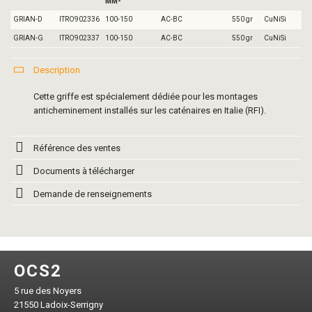
MM²
GRIAN-D
ITRO902336
100-150
AC-BC
550 gr
CuNiSi
GRIAN-G
ITRO902337
100-150
AC-BC
550 gr
CuNiSi
Description
Cette griffe est spécialement dédiée pour les montages
anticheminement installés sur les caténaires en Italie (RFI).
Référence des ventes
Documents à télécharger
Demande de renseignements
OCS2
5 rue des Noyers
21550 Ladoix-Serrigny